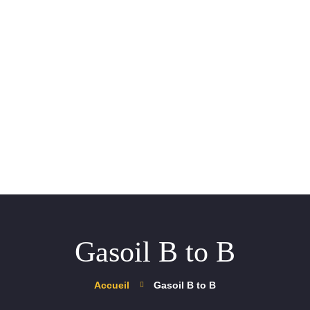
Accueil
A Propos
Produits
Services
Contact
Demandez un devis
Gasoil B to B
Accueil
Gasoil B to B